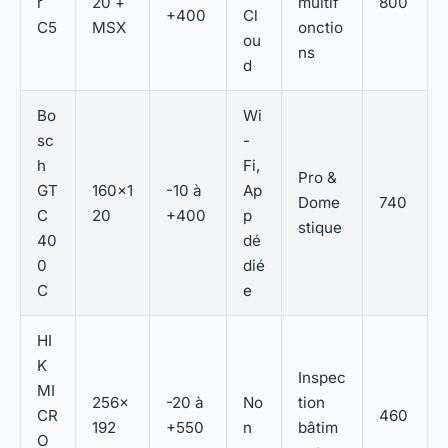
r
20 +
multif
800
+400
Cl
C5
MSX
onctio
ou
ns
d
Bo
Wi
sc
-
h
Fi,
Pro &
GT
160×1
-10 à
Ap
Dome
740
C
20
+400
p
stique
40
dé
0
dié
C
e
HI
K
Inspec
MI
256×
-20 à
No
tion
CR
460
192
+550
n
bâtim
O