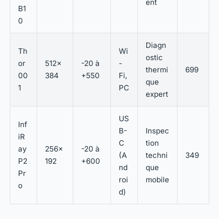
ent
B1
0
Diagn
Th
Wi
ostic
or
512×
-20 à
-
thermi
699
00
384
+550
Fi,
que
1
PC
expert
US
Inf
B-
Inspec
iR
C
tion
ay
256×
-20 à
(A
techni
349
P2
192
+600
nd
que
Pr
roi
mobile
o
d)