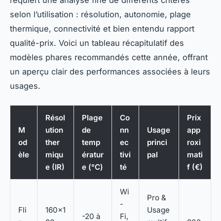
requiert une analyse fine de différents critères
selon l’utilisation : résolution, autonomie, plage
thermique, connectivité et bien entendu rapport
qualité-prix. Voici un tableau récapitulatif des
modèles phares recommandés cette année, offrant
un aperçu clair des performances associées à leurs
usages.
Résol
Plage
Co
Prix
M
ution
de
nn
Usage
app
od
ther
temp
ec
princi
roxi
èle
miqu
ératur
tivi
pal
mati
e (IR)
e (°C)
té
f (€)
Wi
Pro &
-
Fli
160×1
Usage
-20 à
Fi,