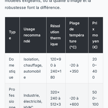
modèles exigeants, où la qualité d’image et la
robustesse font la différence.
Plage
Pri
Résol
Usage
de
x
Typ
ution
recomma
tempéra
mo
e
therm
ndé
ture
yen
ique
(°C)
(€)
Do
Isolation,
120×9
20
me
chauffage,
0 à
-20 à
0–
stiq
automobil
240×1
+350
40
ue
e
80
0
Pro
320×
50
fes
Industrie,
240 à
-20 à
0–
sio
électricité,
512×3
+600
100
nne
HVAC