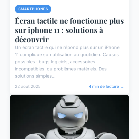
SMARTPHONES
Écran tactile ne fonctionne plus
sur iphone 11 : solutions à
découvrir
Un écran tactile qui ne répond plus sur un iPhone
11 complique son utilisation au quotidien. Causes
possibles : bugs logiciels, accessoires
incompatibles, ou problèmes matériels. Des
solutions simples...
22 août 2025
4 min de lecture →