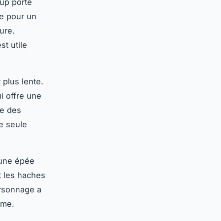
oup porté
re pour un
ure.
t utile
 plus lente.
i offre une
xe des
e seule
 une épée
t les haches
ersonnage a
rme.