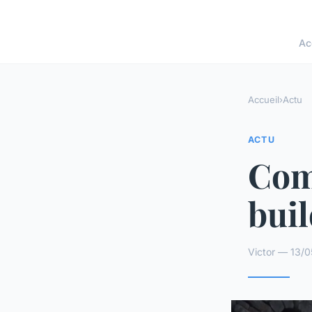
Ac
Accueil
›
Actu
ACTU
Com
buil
Victor — 13/0