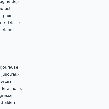
magine déjà
eu est
e pour
de détaille
s étapes
rigoureuse
e jusqu’aux
ertain
rtera moins
ogresser
ild Elden