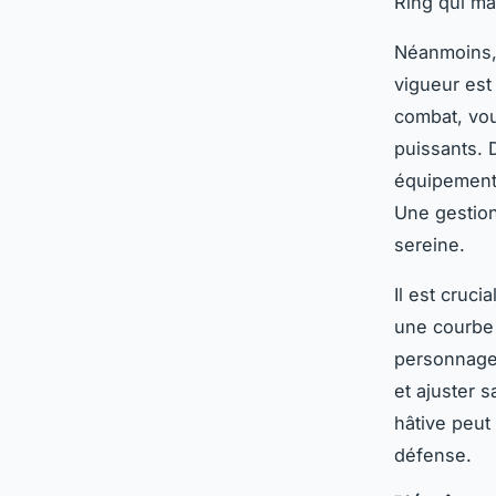
Ring qui ma
Néanmoins, l
vigueur est
combat, vou
puissants. 
équipements
Une gestion 
sereine.
Il est cruc
une courbe l
personnage 
et ajuster
hâtive peut
défense.