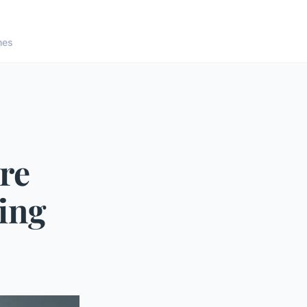
nes
re
Ring