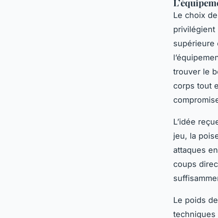
L’équipeme
Le choix de
privilégien
supérieure 
l’équipement
trouver le 
corps tout 
compromise
L’idée reçu
jeu, la poi
attaques en
coups direct
suffisammen
Le poids de
techniques 