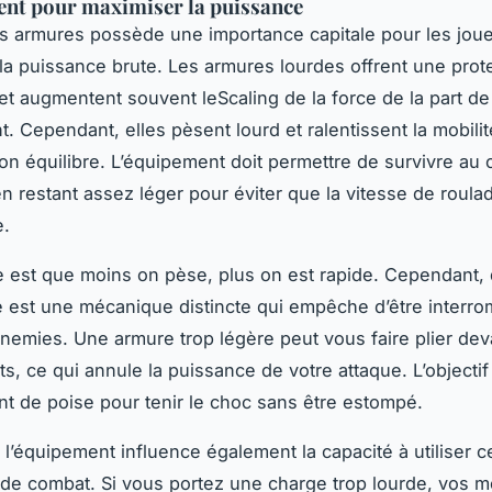
nt pour maximiser la puissance
s armures possède une importance capitale pour les joue
t la puissance brute. Les armures lourdes offrent une prot
et augmentent souvent leScaling de la force de la part de
. Cependant, elles pèsent lourd et ralentissent la mobilité.
bon équilibre. L’équipement doit permettre de survivre au 
en restant assez léger pour éviter que la vitesse de roula
.
e est que moins on pèse, plus on est rapide. Cependant,
se est une mécanique distincte qui empêche d’être interro
nemies. Une armure trop légère peut vous faire plier dev
s, ce qui annule la puissance de votre attaque. L’objectif 
t de poise pour tenir le choc sans être estompé.
 l’équipement influence également la capacité à utiliser c
de combat. Si vous portez une charge trop lourde, vos