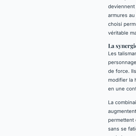
deviennent 
armures au 
choisi perm
véritable m
La synergi
Les talisma
personnage.
de force. I
modifier la
en une conf
La combinai
augmentent 
permettent 
sans se fat