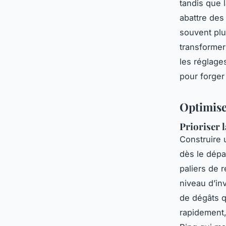
tandis que 
abattre des
souvent plu
transformer
les réglage
pour forger
Optimiser
Prioriser l
Construire 
dès le dépar
paliers de 
niveau d’in
de dégâts q
rapidement,