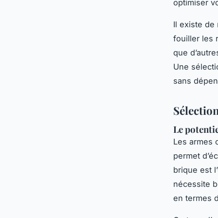
optimiser vo
Il existe d
fouiller les
que d’autre
Une sélecti
sans dépens
Sélectio
Le potenti
Les armes c
permet d’éc
brique est 
nécessite b
en termes d