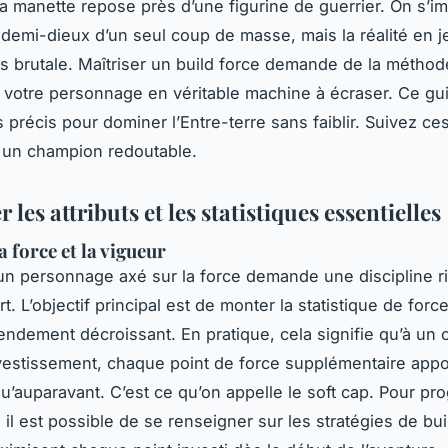
la manette repose près d’une figurine de guerrier. On s’i
 demi-dieux d’un seul coup de masse, mais la réalité en j
s brutale. Maîtriser un build force demande de la méthod
 votre personnage en véritable machine à écraser. Ce gui
s précis pour dominer l’Entre-terre sans faiblir. Suivez ce
 un champion redoutable.
 les attributs et les statistiques essentielles
a force et la vigueur
un personnage axé sur la force demande une discipline 
t. L’objectif principal est de monter la statistique de forc
rendement décroissant. En pratique, cela signifie qu’à un c
vestissement, chaque point de force supplémentaire appo
u’auparavant. C’est ce qu’on appelle le soft cap. Pour pr
 il est possible de se renseigner sur les stratégies de bu