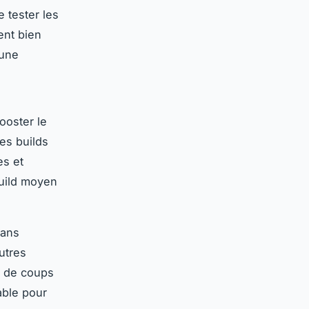
 tester les
ent bien
 une
ooster le
es builds
es et
build moyen
mans
utres
s de coups
able pour