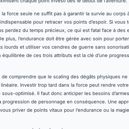
ximisent chaque point investi dès le début de l’aventure.
a force seule ne suffit pas à garantir la survie au corps 
 indispensable pour retracer vos points d’espoir. Si vous
s perdez du temps précieux, ce qui est fatal face à des
De plus, l’endurance doit être gérée avec soin pour porte
 lourds et utiliser vos cendres de guerre sans sonorisati
équilibrée de ces trois attributs est la clé d’une progres
ial de comprendre que le scaling des dégâts physiques ne 
inéaire. Investir trop tard dans la force peut rendre votre
sous-optimisé. Il faut donc anticiper les besoins d’arme
 sa progression de personnage en conséquence. Une appr
 vous priver de points vitaux pour l’endurance ou la magi