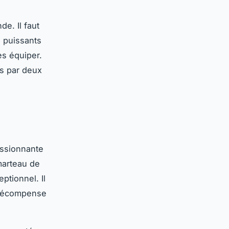
e. Il faut
s puissants
es équiper.
ps par deux
essionnante
marteau de
ptionnel. Il
a récompense