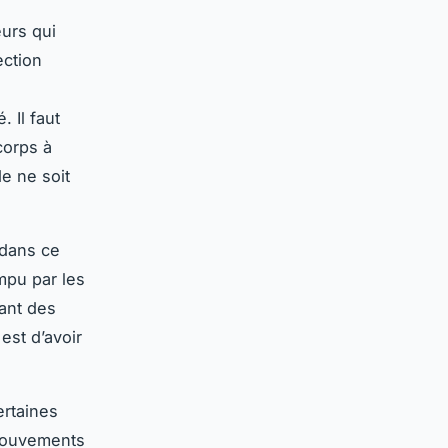
urs qui
ection
 Il faut
corps à
de ne soit
 dans ce
mpu par les
ant des
est d’avoir
ertaines
 mouvements