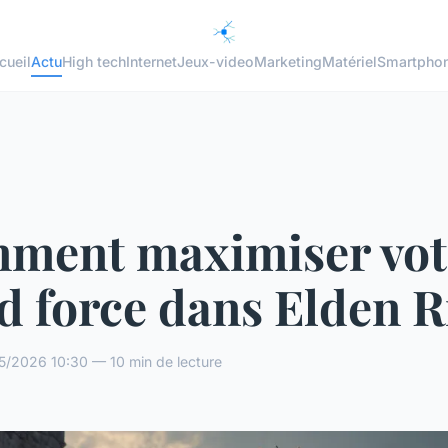
cueil
Actu
High tech
Internet
Jeux-video
Marketing
Matériel
Smartpho
ment maximiser vot
d force dans Elden 
5/2026 10:30 — 10 min de lecture